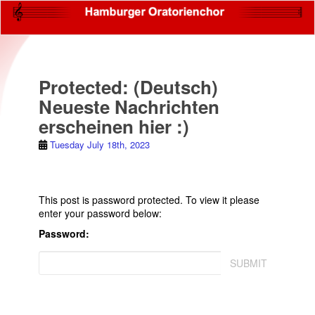
S
k
i
p
t
o
News
Protected: (Deutsch)
m
a
Neueste Nachrichten
i
erscheinen hier :)
n
c
Tuesday July 18th, 2023
o
n
t
e
This post is password protected. To view it please
n
enter your password below:
t
Password:
SUBMIT